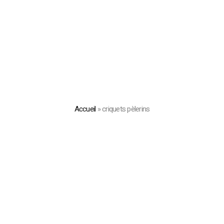
Accueil
»
criquets pèlerins