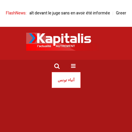
 comparaît devant le juge sans en avoir été informée
FlashNews:
Green Forward p
أنباء تونس