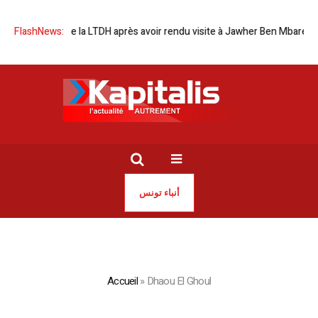
ommuniqué de la LTDH après avoir rendu visite à Jawher Ben Mbarek
FlashNews:
أنباء تونس
Accueil
»
Dhaou El Ghoul