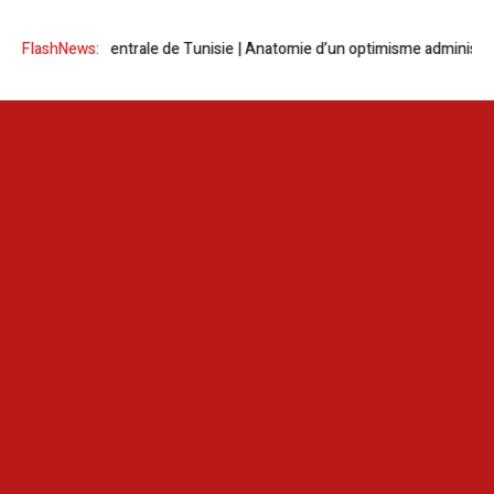
Banque centrale de Tunisie | Anatomie d’un optimisme administré
FlashNews: