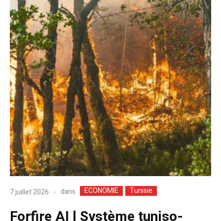
ECONOMIE
Tunisie
dans
7 juillet 2026
Forfire AI l Système tuniso-