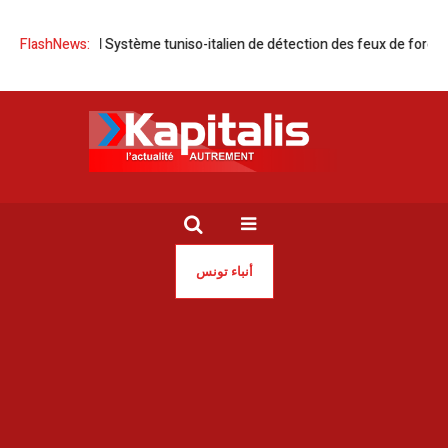
Forfire AI l Système tuniso-italien de détection des feux de forêt
FlashNews:
P
أنباء تونس