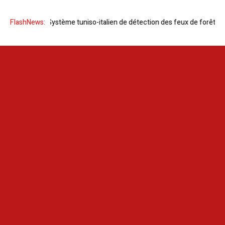
Forfire AI l Système tuniso-italien de détection des feux de forêt
FlashNews:
Pro