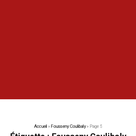
Accueil
»
Fousseny Coulibaly
»
Page 5