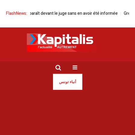
mani comparaît devant le juge sans en avoir été informée
FlashNews:
Green Forwa
أنباء تونس