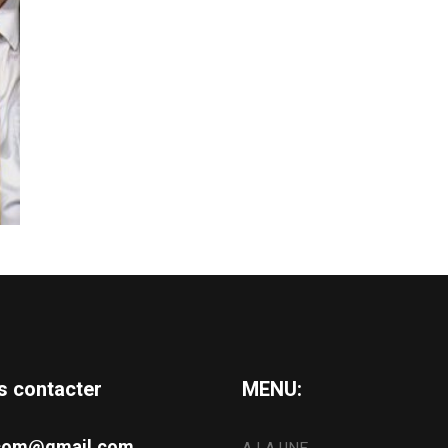
s contacter
MENU:
s.com@gmail.com