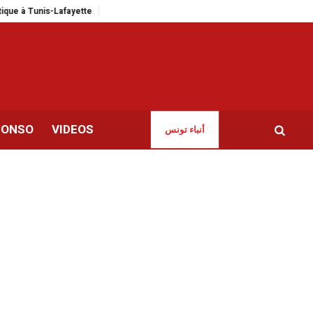
à Tunis-Lafayette
Des Tunisiens à l’étranger dénoncent «la dégradation des
CONSO
VIDEOS
أنباء تونس