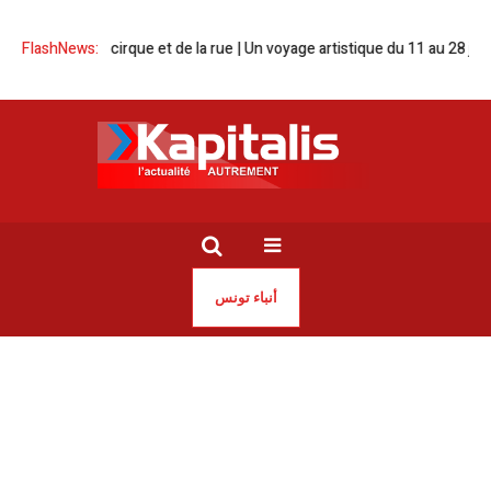
es arts du cirque et de la rue | Un voyage artistique du 11 au 28 juin
FlashNews:
Zi
أنباء تونس