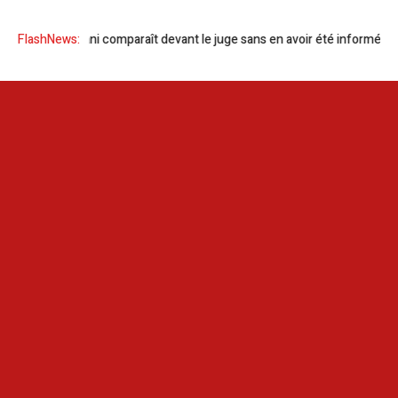
Sonia Dahmani comparaît devant le juge sans en avoir été informée
FlashNews:
G