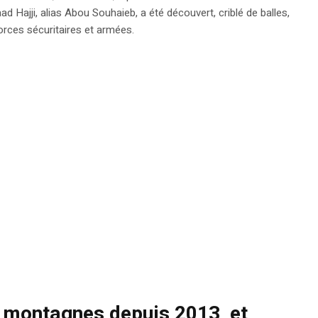
ajji, alias Abou Souhaieb, a été découvert, criblé de balles,
orces sécuritaires et armées.
es montagnes depuis 2013, et