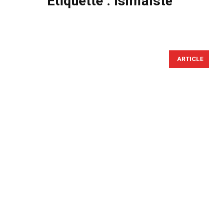
Étiquette :
islmaiste
ARTICLE