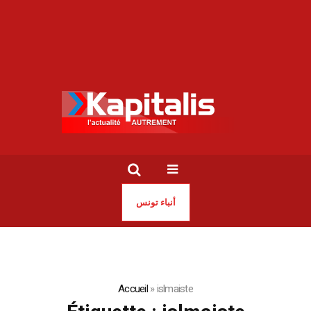
أنباء تونس
Accueil
»
islmaiste