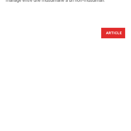
mariage entre une musulmane à un non-musulman.
ARTICLE