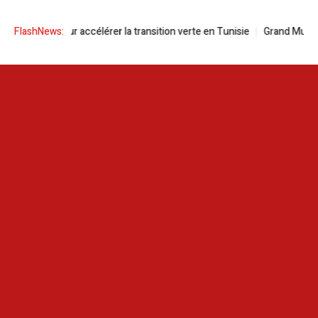
orward pour accélérer la transition verte en Tunisie
FlashNews:
Grand Musée Égyp