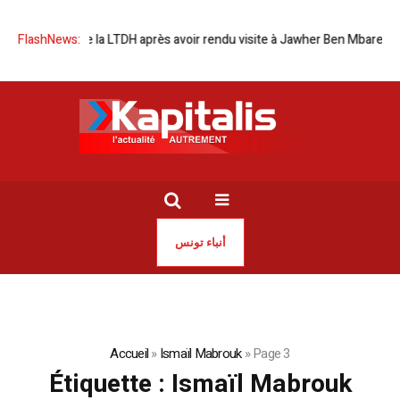
muniqué de la LTDH après avoir rendu visite à Jawher Ben Mbarek
FlashNews:
Mé
أنباء تونس
Accueil
»
Ismaïl Mabrouk
»
Page 3
Étiquette :
Ismaïl Mabrouk