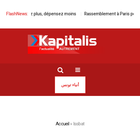
c Kia, roulez plus, dépensez moins
FlashNews:
Rassemblement à Paris pour la l
أنباء تونس
Accueil
»
Issbat