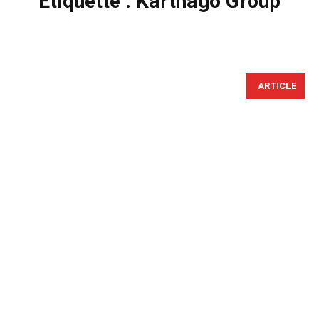
Étiquette :
Karthago Group
ARTICLE