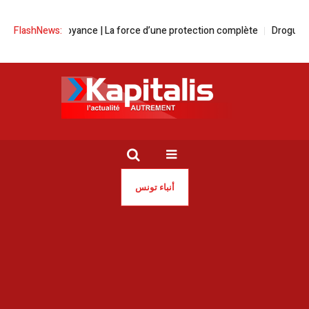
Globale Prévoyance | La force d’une protection complète
FlashNews:
Drogue | S
أنباء تونس