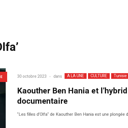
Olfa’
A LA UNE
CULTURE
Tunisie
dans
30 octobre 2023
LE
Kaouther Ben Hania et l’hybri
documentaire
"Les filles d'Olfa" de Kaouther Ben Hania est une plongée dan