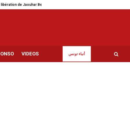
ration de Jaouhar Ben Mbarek
Les relations intimes à l’ère des interface
CONSO
VIDEOS
أنباء تونس