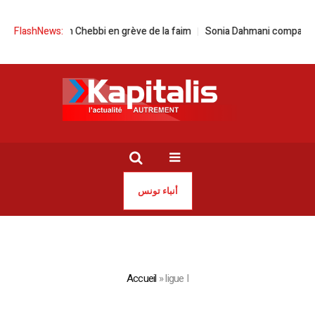
unisie | Issam Chebbi en grève de la faim
FlashNews:
Sonia Dahmani comparaît dev
أنباء تونس
Accueil
»
ligue I