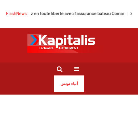
FlashNews:
Naviguez en toute liberté avec l’assurance bateau Comar
Syrine
أنباء تونس