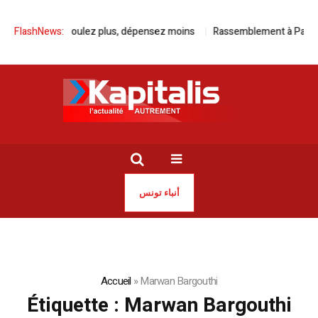
FlashNews:
Avec Kia, roulez plus, dépensez moins
Rassemblement à Paris pou
أنباء تونس
Accueil
»
Marwan Bargouthi
Étiquette :
Marwan Bargouthi