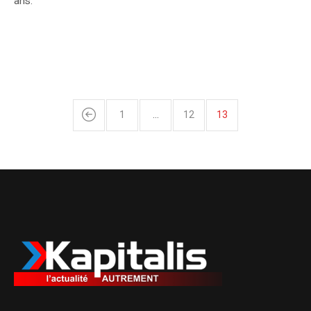
ans.
1
…
12
13