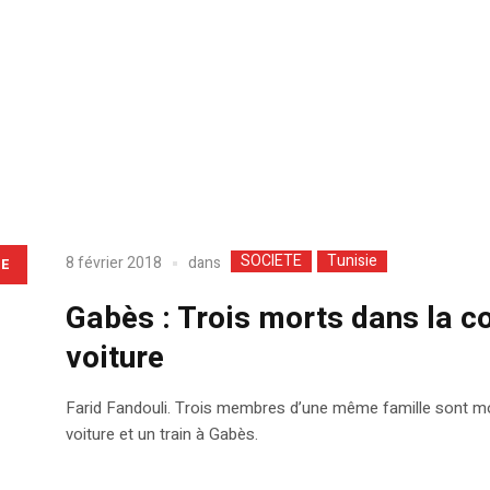
SOCIETE
Tunisie
dans
8 février 2018
LE
Gabès : Trois morts dans la col
voiture
Farid Fandouli. Trois membres d’une même famille sont morts
voiture et un train à Gabès.