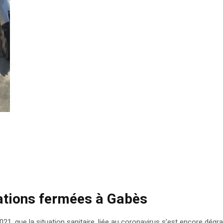
gations fermées à Gabès
21, que la situation sanitaire, liée au coronavirus s’est encore dégr