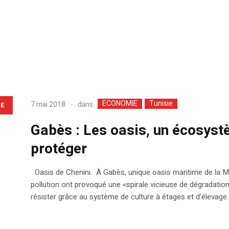
ECONOMIE
Tunisie
dans
7 mai 2018
LE
Gabès : Les oasis, un écosyst
protéger
Oasis de Chenini. À Gabès, unique oasis maritime de la Médi
pollution ont provoqué une «spirale vicieuse de dégradation
résister grâce au système de culture à étages et d’élevage.