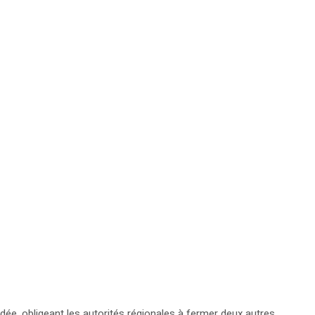
adée, obligeant les autorités régionales à fermer deux autres