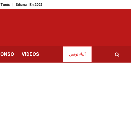
liana | En 2025, les incendies ont ravagé plus de 1200 hectares de forêts !
CONSO
VIDEOS
أنباء تونس