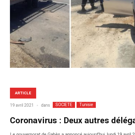
ARTICLE
SOCIETE
Tunisie
dans
19 avril 2021
Coronavirus : Deux autres délé
Le gouvernorat de Gabès a annoncé aujourd’hui, lundi 19 avril 20