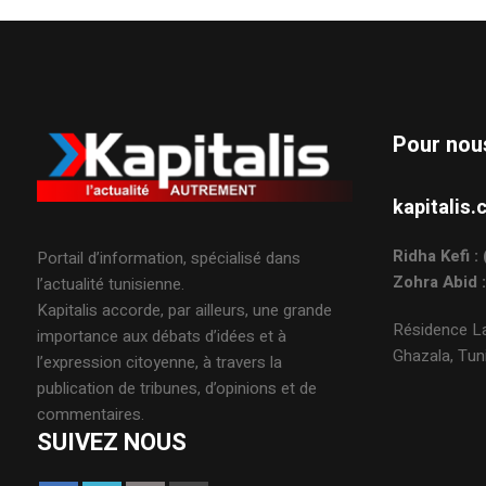
Pour nou
kapitali
Ridha Kefi 
Portail d’information, spécialisé dans
Zohra Abid 
l’actualité tunisienne.
Kapitalis accorde, par ailleurs, une grande
Résidence La
importance aux débats d’idées et à
Ghazala, Tuni
l’expression citoyenne, à travers la
publication de tribunes, d’opinions et de
commentaires.
SUIVEZ NOUS