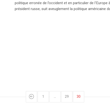
politique erronée de l’occident et en particulier de l’Europ
président russe, suit aveuglement la politique américaine d
1
…
29
30