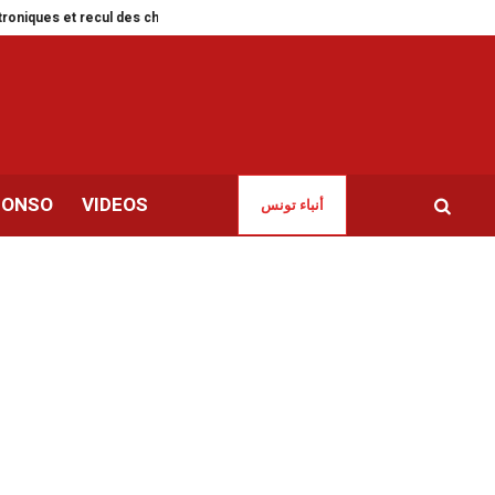
ques et recul des chèques
Kaouther Ben Hania primée au Festival de Kho
CONSO
VIDEOS
أنباء تونس