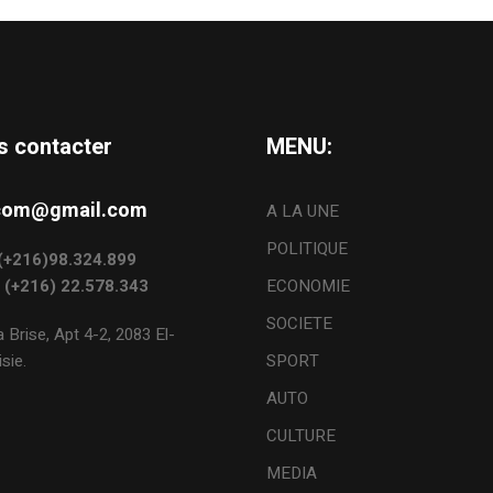
s contacter
MENU:
s.com@gmail.com
A LA UNE
POLITIQUE
: (+216)98.324.899
: (+216) 22.578.343
ECONOMIE
SOCIETE
 Brise, Apt 4-2, 2083 El-
sie.
SPORT
AUTO
CULTURE
MEDIA