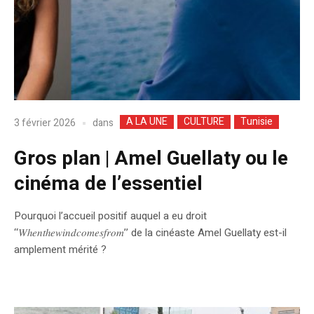
A LA UNE
CULTURE
Tunisie
dans
3 février 2026
Gros plan | Amel Guellaty ou le
cinéma de l’essentiel
Pourquoi l’accueil positif auquel a eu droit
‘‘𝑊ℎ𝑒𝑛𝑡ℎ𝑒𝑤𝑖𝑛𝑑𝑐𝑜𝑚𝑒𝑠𝑓𝑟𝑜𝑚’’ de la cinéaste Amel Guellaty est-il
amplement mérité ?