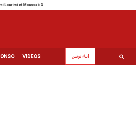
ourimi et Moussab Gharbi
Iran | Unité de façade pour les adieux à Khamene
CONSO
VIDEOS
أنباء تونس