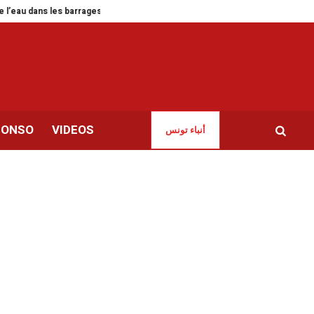
ns les barrages
Report du procès de Khayam Turki pour blanchiment d’arg
CONSO
VIDEOS
أنباء تونس