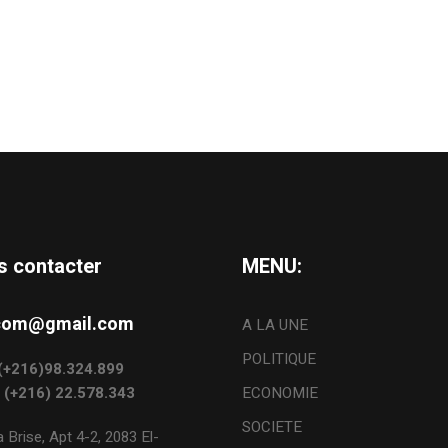
s contacter
MENU:
s.com@gmail.com
A LA UNE
POLITIQUE
: (+216)98.324.899
: (+216) 22.578.343
ECONOMIE
SOCIETE
 Brise, Apt 4-2, 2083 El-