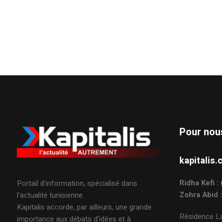
Pour nou
kapitali
Ridha Kefi 
Portail d’information, spécialisé dans
Zohra Abid 
l’actualité tunisienne.
Kapitalis accorde, par ailleurs, une grande
Résidence La
importance aux débats d’idées et à