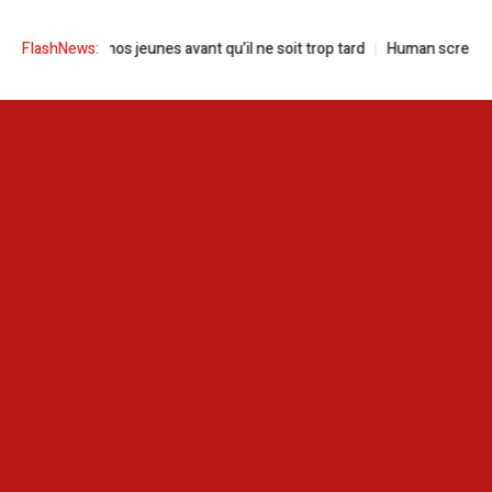
Sauvons nos jeunes avant qu’il ne soit trop tard
FlashNews:
Human screen festival 