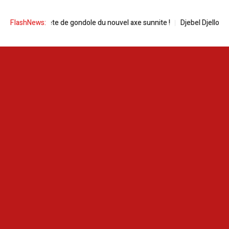
 saoudite, tête de gondole du nouvel axe sunnite !
FlashNews:
Djebel Djelloud | Ca