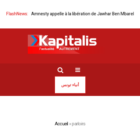
FlashNews:
Tunisie | Amnesty appelle à la libération de Jawhar Ben Mbarek
A
أنباء تونس
Accueil
»
parloirs