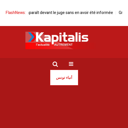
 Dahmani comparaît devant le juge sans en avoir été informée
FlashNews:
Green F
أنباء تونس