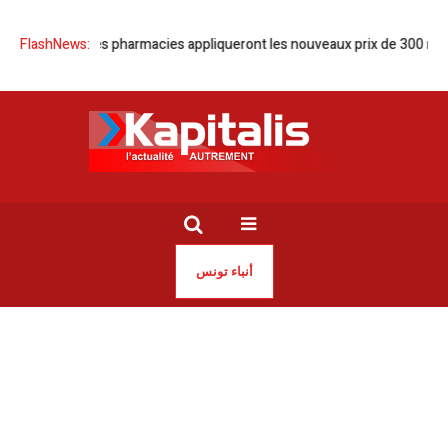
Tunisie | Les pharmacies appliqueront les nouveaux prix de 300 méd
FlashNews:
أنباء تونس