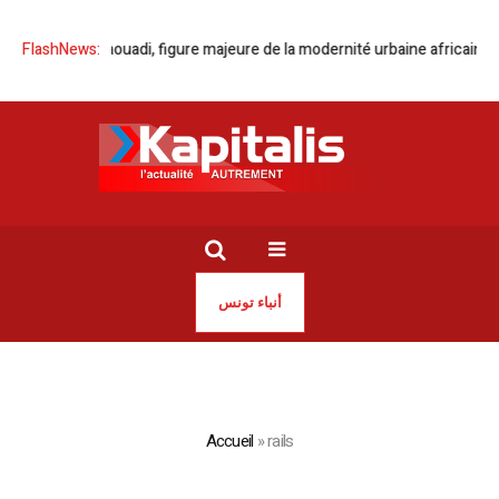
 Borhène Dhaouadi, figure majeure de la modernité urbaine africaine
FlashNews:
OM
أنباء تونس
Accueil
»
rails