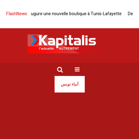
IKO Milano inaugure une nouvelle boutique à Tunis-Lafayette
FlashNews:
Des Tuni
أنباء تونس