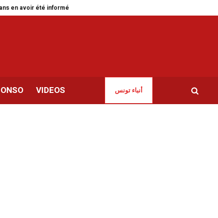
avoir été informée
Green Forward pour accélérer la transition verte en T
CONSO
VIDEOS
أنباء تونس