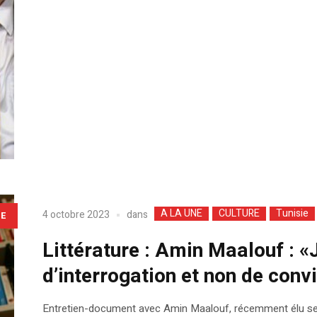
A LA UNE
CULTURE
Tunisie
dans
4 octobre 2023
LE
Littérature : Amin Maalouf : 
d’interrogation et non de conv
Entretien-document avec Amin Maalouf, récemment élu secr