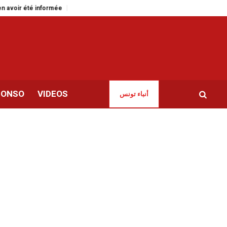
té informée
Green Forward pour accélérer la transition verte en Tunisie
CONSO
VIDEOS
أنباء تونس