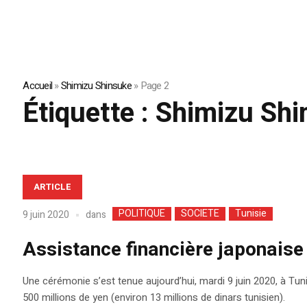
Accueil
»
Shimizu Shinsuke
»
Page 2
Étiquette :
Shimizu Shi
ARTICLE
POLITIQUE
SOCIETE
Tunisie
dans
9 juin 2020
Assistance financière japonaise
Une cérémonie s’est tenue aujourd’hui, mardi 9 juin 2020, à Tu
500 millions de yen (environ 13 millions de dinars tunisien).