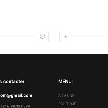
1
2
s contacter
MENU:
s.com@gmail.com
A LA UNE
POLITIQUE
: (+216)98.324.899