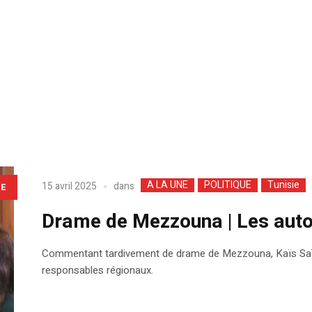
d
A LA UNE
POLITIQUE
Tunisie
dans
15 avril 2025
LE
Drame de Mezzouna | Les auto
Commentant tardivement de drame de Mezzouna, Kaïs Saïe
responsables régionaux.