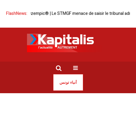
FlashNews:
Affaire Ozempic® | Le STMGF menace de saisir le tribunal administr
أنباء تونس