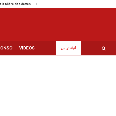
attes
Tunisie – France | Fritures sur la ligne
Tunisie | Le piège du présid
CONSO
VIDEOS
أنباء تونس