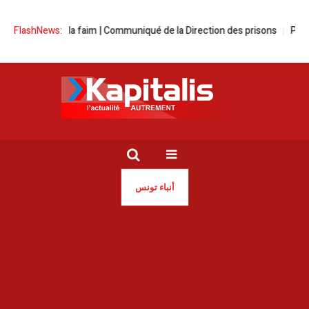
en grève de la faim | Communiqué de la Direction des prisons
FlashNews:
Pr. Wali
أنباء تونس