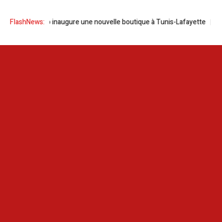
KIKO Milano inaugure une nouvelle boutique à Tunis-Lafayette
FlashNews:
Des T