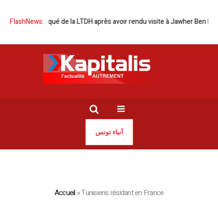
FlashNews:
Communiqué de la LTDH après avoir rendu visite à Jawher Ben Mbar
أنباء تونس
Accueil
»
Tunisiens résidant en France