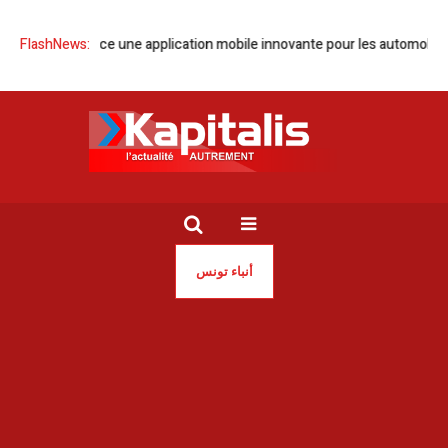
FIX’N’GO lance une application mobile innovante pour les automobilist
FlashNews:
أنباء تونس