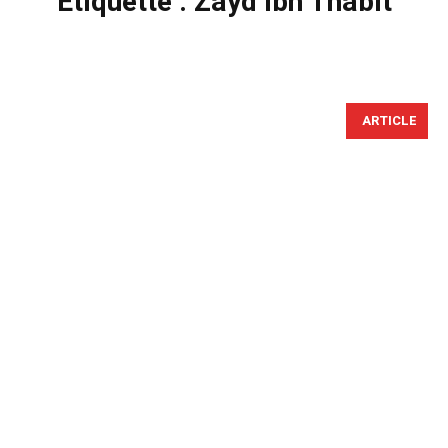
Étiquette :
Zayd Ibn Thabit
ARTICLE