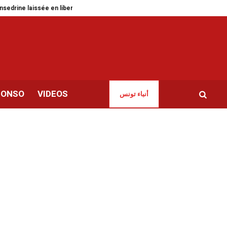
aissée en liberté
Ligne TGM | Le ras-le-bol de la Transtu face aux incivilité
CONSO
VIDEOS
أنباء تونس