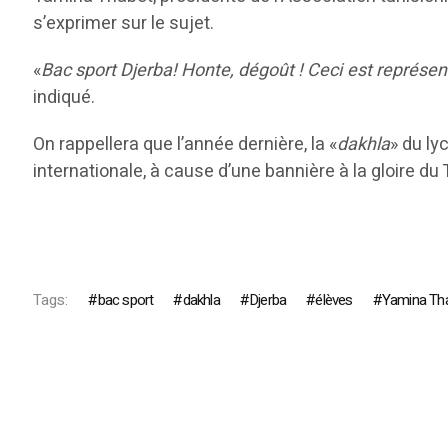
s’exprimer sur le sujet.
«
Bac sport Djerba! Honte, dégoût ! Ceci est représent
indiqué.
On rappellera que l’année dernière, la «
dakhla
» du ly
internationale, à cause d’une bannière à la gloire d
Tags:
bac sport
dakhla
Djerba
élèves
Yamina Th