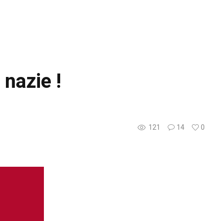
nazie !
121
14
0