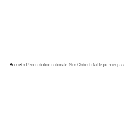
Accueil
»
Réconciliation nationale: Slim Chiboub fait le premier pas