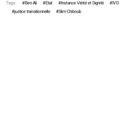
Tags:
Ben Ali
Etat
Instance Vérité et Dignité
IVD
justice transitionnelle
Slim Chiboub