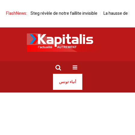
 crise de la Steg révèle de notre faillite invisible
FlashNews:
La hausse de la temp
أنباء تونس