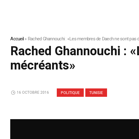
Accueil
»
Rached Ghannouchi : «Les membres de Daech ne sont pas 
Rached Ghannouchi : «
mécréants»
16 OCTOBRE 2016
POLITIQUE
TUNISIE