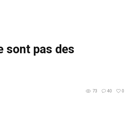
 sont pas des
73
40
0