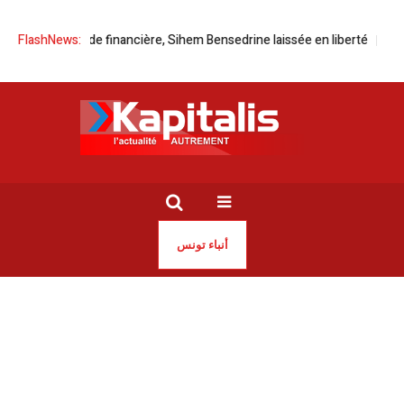
 la brigade financière, Sihem Bensedrine laissée en liberté
FlashNews:
Ligne TGM |
أنباء تونس