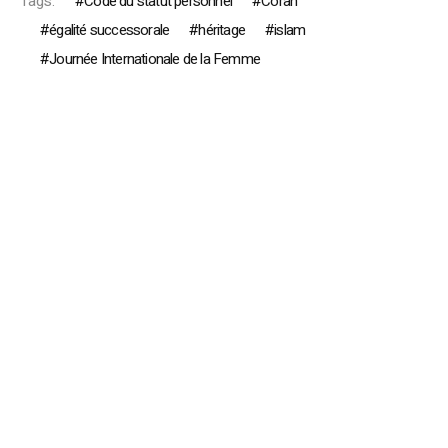
Tags:
Code du statut personnel
Coran
égalité successorale
héritage
islam
Journée Internationale de la Femme