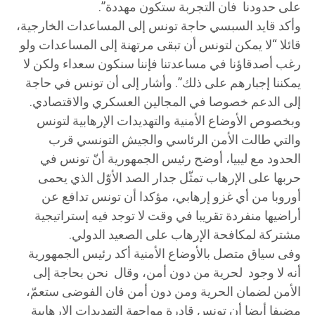
على حدودنا فان التجربة ستكون مهددة”.
وأكد قايد السبسي حاجة تونس إلى المساعدات الخارجية،
قائلا “لا يمكن لتونس أن تبقى مرتهنة إلى المساعدات ولو
رغب أصدقاؤنا في مساعدتنا فإننا سنكون سعداء ولكن لا
يمكننا إجبارهم على ذلك”. وأشار إلى أن تونس في حاجة
إلى الدعم خصوصا في المجالين العسكري والاقتصادي.
وبخصوص الأوضاع الأمنية والتهديدات الإرهابية لتونس
والتي طالت الأمن الرئاسي والجيش التونسي قرب
الحدود مع ليبيا، أوضح رئيس الجمهورية أنّ تونس في
حربها على الإرهاب تمثّل جدار الصد الأوّل الذي يحمى
أوروبا من أي غزو إرهابي، مؤكدا أن تونس تدافع عن
أراضيها منفردة تقريبا في وقت لا توجد فيه إستراتيجية
مشتركة لمكافحة الإرهاب على الصعيد الدولي.
وفى سياق متصل بالأوضاع الأمنية أكد رئيس الجمهورية
أنه لا وجود لحرية من دون أمن، وقال نحن بحاجة إلى
الأمن لضمان الحرية ومن دون أمن فان الفوضى ستعمّ،
مضيفا أيضا أن تونس قادرة مواجهة التهديدات الإرهابية