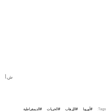
ش.أ
Tags:
أوروبا
الإرهاب
الحريات
الديمقراطية