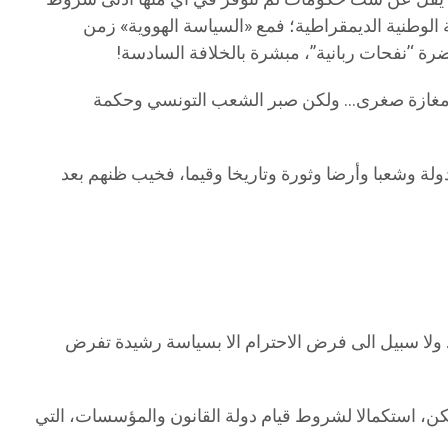
 الوطنية الديمقراطية؛ فمع «السياسة الهووية» زمن
ة ‘’نفحات ربانية’’، مبشرة بالخلافة السادسة!
سيير مغازة صغرى… ولكن صبر الشعب التونسي وحكمة
 دولة وشعبا وأرضا وثورة وتاريخا وقيما، فخيب ظنهم بعد
. ولا سبيل الى فرض الاحترام الا بسياسة رشيدة تفرض
ل باستكمال بناء مؤسسات الدولة التي جاء بها دستور2014 في أقرب وقت ممكن، استكمالا لشروط قيام دولة القانون والمؤسسات، التي