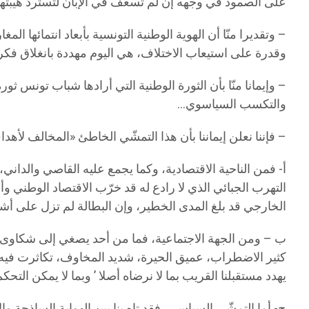
على الصمود في وجهه إن لم تسعف في الإبان لتستردّ هيبتها ال
– وتقديرا منّا أن الهوية الوطنية التونسية بأبعاد انتمائها
وقدرة على استيعاب الاختلاف، هي اليوم مهددة بانغلاق 
– وإيمانا منّا بأن الثورة الوطنية التي أرادها شباب تونس ث
والتكسب السياسوي…
– فإننا نعلن إيماننا بأن هذا التمشّي الخاطئ «المخالف لأ
أ- فمن الناحية الاقتصادية، وكما يجمع عليه القاصي والداني
التهرب الجبائي الذي لا رادع له قد خرّب الاقتصاد الوطني وأ
الخارجي قد بلغ المدى الخطير، وإن البطالة لم تزل على أشدها
ب – ومن الجهة الاجتماعية، فما من أحد يصغي إلى شكاوى ال
كثير الاضطراب، عميق الحيرة، شديد المخاوف، تكاثرت فيه الا
يهدد مستقبلنا القريب بما لا نرضاه أصلا ’ وبما لا يمكن الت
ج- أما التمشّي السياسي، فقد تاه بنا بين الهواية الساذج