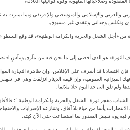
مفقودة وصلاحياتها المنهوبة وقوة قوانينها العادلة،
 المغاربي والعربي والإسلامي والمتوسطي والإفريقي وبما تميزت به
فكري وتكلس وجداني وعقدي غير مسبوق.
ورة من «أجل الشغل والحرية والكرامة الوطنية»، قد وقع السطو عل
هداف الثورة» هو الذي أفضى إلى ما نحن فيه من مآزق ومآسٍ اقتص
، فإن اقتصادنا قد أشرف على الإفلاس، وإن ظاهرة التجارة الموا
نهك الميزانية العمومية، وإن قيمة الدينار انزلقت وهي في تقهقر 
 ولم تلق الى حد اليوم حلا ملائما .
شباب مفجر ثورة ‘’الشغل والحرية والكرامة الوطنية ‘’؛ فالأف
نتحارات يأسا من حياة بلا آفاق، وتتنازعه الإضرابات والاحتجاجا
حكم فيه يوم تفيض الصدور بما استطاعت حتى الآن كبته.
ة والانتهازية الفجة إذ تعاقبت علينا في مدة خمس سنوات فقط، 