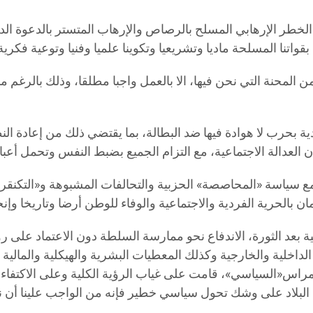
ة الخطر الإرهابي المسلح بالرصاص والإرهاب المتستر بالدعوة الدي
واتنا المسلحة ماديا وتشريعيا وتكوينا علميا وفنيا وتوعية فكرية 
من المحنة التي نحن فيها، الا بالعمل واجبا مطلقا، وذلك بالرغم
جدية بحرب لا هوادة فيها ضد البطالة، بما يقتضي ذلك من إعادة ا
ن العدالة الاجتماعية، مع التزام الجميع بضبط النفس وتحمل أعب
ع سياسة «المحاصصة» الحزبية والتحالفات المشبوهة و«التكنقراط
يمان بالحرية الفردية والاجتماعية والوفاء للوطن أرضا وتاريخا وإ
ية بعد الثورة، الاندفاع نحو ممارسة السلطة دون الاعتماد على 
داخلية والخارجية وكذلك المعطيات البشرية والهيكلية والمالية وا
«السياسي»، قامت على غياب الرؤية الكلية وعلى الاكتفاء با
ن البلاد على وشك تحول سياسي خطير فإنه من الواجب علينا أن ن