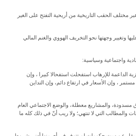
 عبر مختلف الحقب التاريخية من أريحية التفتح على الغير
يها وتغيير وجهتها نحو التخريف الهووي والغنم المالي
ادية واجتماعية وسياسية:
زية الداعمة للإرهاب استفحلت استفحالا كبيرا ، وإن
مستمر ، وإن الأسعار في ارتفاع دائم، وإن التداين
اق مسدودة، والمشاريع معطلة، والوضع الاجتماعي العام
ت والمطالب التي لا تنتهي؛ ولا ريب أنّ في ذلك كله ما
ما لا يقل عن ست حكومات لم تتوفر في أي منها أدنى شروط