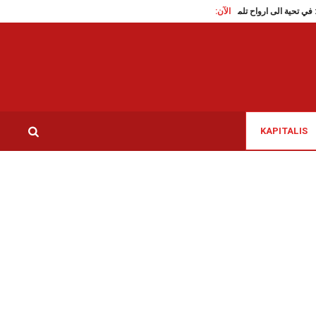
مونديال 2026: في تحية الى ارواح تلميذات ميناب، منتخب إيران يضع دَبُّوس رقم 168
الآن:
هجرة
KAPITALIS