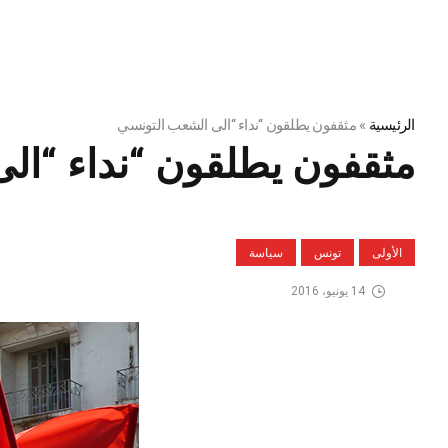
الرئيسية
»
مثقفون يطلقون “نداء “الى الشعب التونسي
مثقفون يطلقون “نداء “ال
الأولى
تونس
سياسة
14 يونيو، 2016