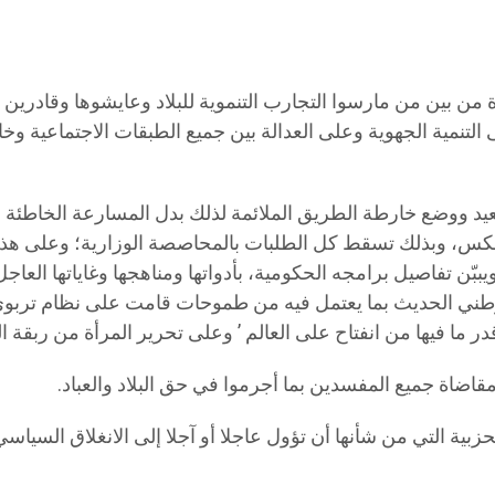
بين من مارسوا التجارب التنموية للبلاد وعايشوها وقادرين عل
ى التنمية الجهوية وعلى العدالة بين جميع الطبقات الاجتماعي
بعيد ووضع خارطة الطريق الملائمة لذلك بدل المسارعة الخاطئ
لعكس، وبذلك تسقط كل الطلبات بالمحاصصة الوزارية؛ وعلى ه
ة ويببّن تفاصيل برامجه الحكومية، بأدواتها ومناهجها وغاياتها ال
خ الوطني الحديث بما يعتمل فيه من طموحات قامت على نظام تربو
 ما فيها من انفتاح على العالم ’ وعلى تحرير المرأة من ربقة التقا
اة جميع المفسدين بما أجرموا في حق البلاد والعباد.
ية التي من شأنها أن تؤول عاجلا أو آجلا إلى الانغلاق السياسي 