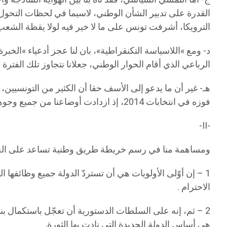
القدرة على تدبير الشأن الوطني، لاسيما في لحظات التحول ا
الترويكا، أشرفت تونس على ما لا خير فيه لولا يقظة الشعب 
د- ومع »اللاسياسة التكنقراطية»، بان لنا عجز أدعياء »ال
الرباعي الذي أقام الحوار الوطني، جعلانا نتجاوز تلك الفترة 
هـ- غير أن ما يدعو إلى الأسف حقا أن الكثير من التونسيين، 
فوزه في انتخابات 2014، إذ ازدادت أوضاعنا من جميع وجوهها سوءا، وهو ما لا يحتاج فيه إلى مزيد بيان.
-II-
ومساهمة منا في رسم خريطة طريق وطنية تساعد على الخروج 
1 – إن أوّلى الأولويات هي أن تستردّ الدولة جميع وظائف
الاحترام .
هي أساس الدولة الجديدة التي نادت بها الثورة.