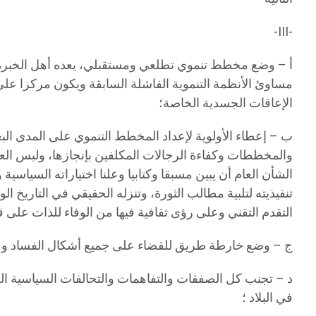
-III-
أ – وضع مخطط تنموي تطلعي ومستقبلي، يعده أهل الخبرة من 
مساوئ الأنظمة التنموية الفاشلة السابقة ويكون مركزا عل
الإعاقات الجسدية الخاصة؛
ب – إعطاء الأولوية لإعداد المخطط التنموي على المدى ال
والمخططات وكفاءة الرجالات المكلفين بإنجازها، وليس ا
الشأن العام أن يبين مسبقا وكتابيا وعلنا اختياراته السياسي
تنفيذيته لتلبية مطالب الثورة، وتنزله الحقيقي في التاري
التقدم التقني وعلى رؤى ثقافية فيها من الوفاء للذات على قدر
ج – وضع خارطة طريق للقضاء على جميع أشكال الفساد ومقاض
د – تجنب كل الصفقات والتفاهمات والتحالفات السياسية الحزب
في البلاد ؛