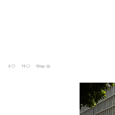
0
19
Stop!