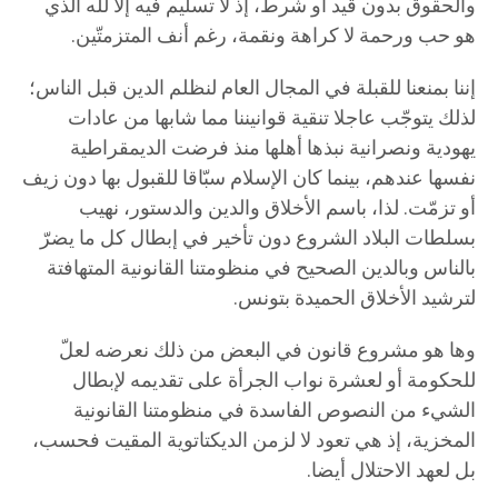
والحقوق بدون قيد أو شرط، إذ لا تسليم فيه إلا لله الذي
هو حب ورحمة لا كراهة ونقمة، رغم أنف المتزمتّين.
إننا بمنعنا للقبلة في المجال العام لنظلم الدين قبل الناس؛
لذلك يتوجّب عاجلا تنقية قوانيننا مما شابها من عادات
يهودية ونصرانية نبذها أهلها منذ فرضت الديمقراطية
نفسها عندهم، بينما كان الإسلام سبّاقا للقبول بها دون زيف
أو تزمّت. لذا، باسم الأخلاق والدين والدستور، نهيب
بسلطات البلاد الشروع دون تأخير في إبطال كل ما يضرّ
بالناس وبالدين الصحيح في منظومتنا القانونية المتهافتة
لترشيد الأخلاق الحميدة بتونس.
وها هو مشروع قانون في البعض من ذلك نعرضه لعلّ
للحكومة أو لعشرة نواب الجرأة على تقديمه لإبطال
الشيء من النصوص الفاسدة في منظومتنا القانونية
المخزية، إذ هي تعود لا لزمن الديكتاتوية المقيت فحسب،
بل لعهد الاحتلال أيضا.