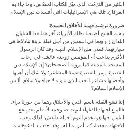
الكثير من التزمّت الذي ميّز الكتاب المقدّس، وما جاء به
الفرقان. تلك هي الإسرائيليات التي أفسدت دين الإسلام.
ضرورة ترشيد فهمنا للأخلاق الحميدة:
باسم القبيح أصبحنا نظلم الأبرياء، آخرهما هذا الشابان
اللذان زج بهما في السجن من أجل قبلة بريئة تبادلاها في
سيارتهما. فمتى منع الإسلام القبلة وقد كان الرسول
الأكرم يداعب أم المؤمنين زوجته عائشة في رحاب
المسجد بالمدينة كما يرويه الصحيحان؟ إن الإسلام دين
الفطرة، ومن الفطرة تنمية المشاعر؛ ولا شك أن أهمها
وأفضلها مشاعر الحب الذي بدونه لا حياة ولا سلام. أليس
الإسلام السلام؟
إننا نمنع القبلة باسم الدين والأخلاق وهما من خورنا براء.
فالمنع اجتهاد للفقهاء انتهت صلوحيته لأنه لم يعد ينفع
الناس؛ فها هو يخدم اليوم إجرام داعش! لذلك وجب
الاجتهاد مجددا، كما أمر به الله، وقد تعددت الدعوة منه