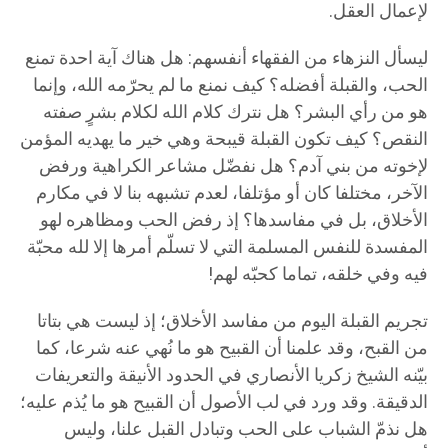
لإعمال العقل.
ليسأل النزهاء من الفقهاء أنفسهم: هل هناك آية احدة تمنع
الحب، والقبلة أفضله؟ كيف نمنع ما لم يحرّمه الله، وإنما
هو من رأي البشر؟ هل نترك كلام الله لكلام بشرٍ صفته
النقص؟ كيف تكون القبلة قيبحة وهي خير ما يهديه المؤمن
لإخوته من بني آدم؟ هل نفضّل مشاعر الكراهية ورفض
الآخر، مختلفا كان أو مؤتلفا، لعدم تشبهه بنا لا في مكارم
الأخلاق، بل في مفاسدها؟ إذ رفض الحب ومظاهره لهو
المفسدة للنفس المسلمة التي لا تسلّم أمرها إلا لله محبّة
فيه وفي خلقه، تماما كحبّه لهم!
تجريم القبلة اليوم من مفاسد الأخلاق؛ إذ ليست هي بتاتا
من القبح، وقد علمنا أن القبيح هو ما نُهي عنه شرعا، كما
بيّنه الشيخ زكريا الأنصاري في الحدود الأنيقة والتعريفات
الدقيقة. وقد ورد في لب الأصول أن القبيح هو ما يُذم عليه؛
هل نذمّ الشباب على الحب وتبادل القبل علنا، وليس