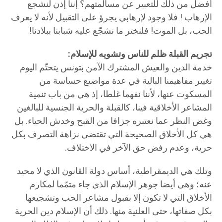
أفضل من ذلك للتعبير عن مسالمتهم؟ إننا إذن لنشجع
الإرهاب ! فلا وجود لإرهابي يجرؤ على التقبيل لأنه لا يعرف
الحب، بل الموت! فلنختر ما نشجّع عليه شبابنا ببلادنا!
تجريم القبلة ظلم للناس وتشويه للإسلام:
خدمة الدين والعيش المشترك الآمن بتونس يتحتّم اليوم
تغيير مفاهيمنا البالية في عدة مواضيع حساسة من
المسكوت عنها، لأننا نفهما غلطا، إذ هي من باب تنمية
المشاعر الأخلاقية فينا، كالقبلة والحرية الجنسية للبالغين
وغض النظر عما نعتبره جزافا من القبح وخدش الحياء. بل
هي كل الأخلاق الصحيحة التي تقتضي نزاهة التصرف بكل
حرية، وعدم رفض حق الآخر في الاختلاف.
وتلك هي الديمقراطية، أساس دولة القانون الذي لا محيد
عنه؛ وهي أيضا جوهر الإسلام الذي جاء متمّما لمكارم
الأخلاق التي لا تكون إلا بقبول مشاعر الحب وتشجيعها
بكل صفاتها، حتى العلنية منها. ذلك أن الإسلام دين الحرية